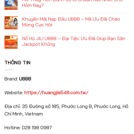
Điềm
Cắn
luận
Hôm Nay?
Báo
Đánh
ở
Ra
Số
Mơ
Không
Sao?
Gì
Thấy
có
Khuyến Mãi Nạp Đầu U888 – Mã Ưu Đãi Chào
Dễ
Nyc
bình
Trúng
Đánh
luận
Mừng Cực Hời
Lớn
Số
ở
&
Gì
Mơ
Không
Ý
Mang
Thấy
có
Nổ Hũ JILI U888 – Đại Tiệc Ưu Đãi Giúp Bạn Săn
Nghĩa
Ý
Tiền
bình
Liên
Nghĩa
Đánh
luận
Jackpot Khủng
Quan
Ra
Số
ở
Sao
Gì
Khuyến
Không
Liệu
Chuẩn
Mãi
có
Bạn
Xác
Nạp
bình
THÔNG TIN
Đã
Nhất
Đầu
luận
Biết?
Cho
U888
ở
Hôm
–
Nổ
Nay?
Mã
Hũ
Ưu
JILI
Brand:
U888
Đãi
U888
Chào
–
Mừng
Đại
Website:
https://huangjia548.com.tw/
Cực
Tiệc
Hời
Ưu
Đãi
Giúp
Địa chỉ: 35 Đường số 185, Phước Long B, Phước Long, Hồ
Bạn
Săn
Chí Minh, Vietnam
Jackpot
Khủng
Hotline: 028 198 0987