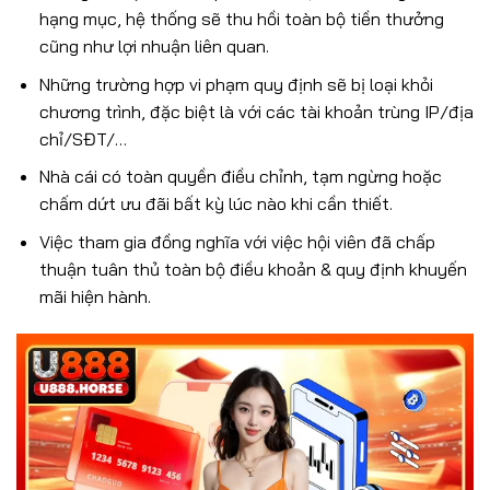
hạng mục, hệ thống sẽ thu hồi toàn bộ tiền thưởng
cũng như lợi nhuận liên quan.
Những trường hợp vi phạm quy định sẽ bị loại khỏi
chương trình, đặc biệt là với các tài khoản trùng IP/địa
chỉ/SĐT/…
Nhà cái có toàn quyền điều chỉnh, tạm ngừng hoặc
chấm dứt ưu đãi bất kỳ lúc nào khi cần thiết.
Việc tham gia đồng nghĩa với việc hội viên đã chấp
thuận tuân thủ toàn bộ điều khoản & quy định khuyến
mãi hiện hành.