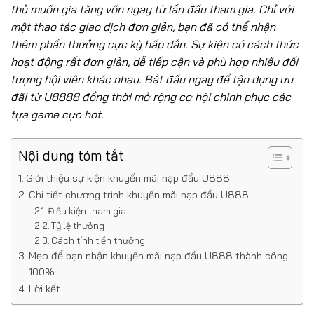
thủ muốn gia tăng vốn ngay từ lần đầu tham gia. Chỉ với
một thao tác giao dịch đơn giản, bạn đã có thể nhận
thêm phần thưởng cực kỳ hấp dẫn. Sự kiện có cách thức
hoạt động rất đơn giản, dễ tiếp cận và phù hợp nhiều đối
tượng hội viên khác nhau. Bắt đầu ngay để tận dụng ưu
đãi từ U8888 đồng thời mở rộng cơ hội chinh phục các
tựa game cực hot.
Nội dung tóm tắt
Giới thiệu sự kiện khuyến mãi nạp đầu U888
Chi tiết chương trình khuyến mãi nạp đầu U888
Điều kiện tham gia
Tỷ lệ thưởng
Cách tính tiền thưởng
Mẹo để bạn nhận khuyến mãi nạp đầu U888 thành công
100%
Lời kết