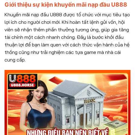
Giới thiệu sự kiện khuyến mãi nạp đầu U888
Khuyến mãi nạp đầu U888 được tổ chức với mục tiêu tạo
lợi ích cho người chơi mới. Khi hoàn tất lệnh gửi vốn, hội
viên sẽ nhận thêm phần thưởng tương ứng, giúp gia tăng
tài chính một cách nhanh chóng. Đây là bước khởi đầu
thuận lợi để bạn làm quen với cách thức vận hành của hệ
thống cũng như trải nghiệm các tựa game mà nhà cái
cung cấp.