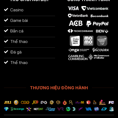
Casino
Game bài
Bắn cá
Thể thao
Đá gà
Thể thao
THƯƠNG HIỆU ĐỒNG HÀNH