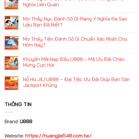
Trúng
Đánh
luận
Nghĩa Liên Quan
Thưởng
Con
ở
Cực
Gì
Mơ
Không
Lớn?
Mới
Thấy
có
Mơ Thấy Nyc Đánh Số Gì Mang Ý Nghĩa Ra Sao
Mau
Người
bình
Làm
Chết
luận
Liệu Bạn Đã Biết?
Giàu
Đánh
ở
Từ
Số
Mơ
Không
Xổ
Gì,
Thấy
có
Mơ Thấy Tiền Đánh Số Gì Chuẩn Xác Nhất Cho
Số?
Mang
Chó
bình
Điềm
Cắn
luận
Hôm Nay?
Báo
Đánh
ở
Ra
Số
Mơ
Không
Sao?
Gì
Thấy
có
Khuyến Mãi Nạp Đầu U888 – Mã Ưu Đãi Chào
Dễ
Nyc
bình
Trúng
Đánh
luận
Mừng Cực Hời
Lớn
Số
ở
&
Gì
Mơ
Không
Ý
Mang
Thấy
có
Nổ Hũ JILI U888 – Đại Tiệc Ưu Đãi Giúp Bạn Săn
Nghĩa
Ý
Tiền
bình
Liên
Nghĩa
Đánh
luận
Jackpot Khủng
Quan
Ra
Số
ở
Sao
Gì
Khuyến
Không
Liệu
Chuẩn
Mãi
có
Bạn
Xác
Nạp
bình
THÔNG TIN
Đã
Nhất
Đầu
luận
Biết?
Cho
U888
ở
Hôm
–
Nổ
Nay?
Mã
Hũ
Ưu
JILI
Brand:
U888
Đãi
U888
Chào
–
Mừng
Đại
Website:
https://huangjia548.com.tw/
Cực
Tiệc