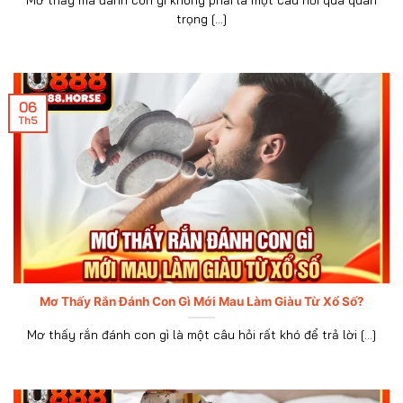
trọng [...]
06
Th5
Mơ Thấy Rắn Đánh Con Gì Mới Mau Làm Giàu Từ Xổ Số?
Mơ thấy rắn đánh con gì là một câu hỏi rất khó để trả lời [...]