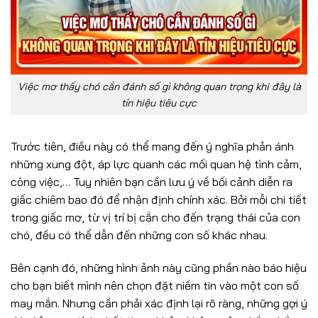
Việc mơ thấy chó cắn đánh số gì không quan trọng khi đây là
tín hiệu tiêu cực
Trước tiên, điều này có thể mang đến ý nghĩa phản ánh
những xung đột, áp lực quanh các mối quan hệ tình cảm,
công việc,… Tuy nhiên bạn cần lưu ý về bối cảnh diễn ra
giấc chiêm bao đó để nhận định chính xác. Bởi mỗi chi tiết
trong giấc mơ, từ vị trí bị cắn cho đến trạng thái của con
chó, đều có thể dẫn đến những con số khác nhau.
Bên cạnh đó, những hình ảnh này cũng phần nào báo hiệu
cho bạn biết mình nên chọn đặt niềm tin vào một con số
may mắn. Nhưng cần phải xác định lại rõ ràng, những gợi ý