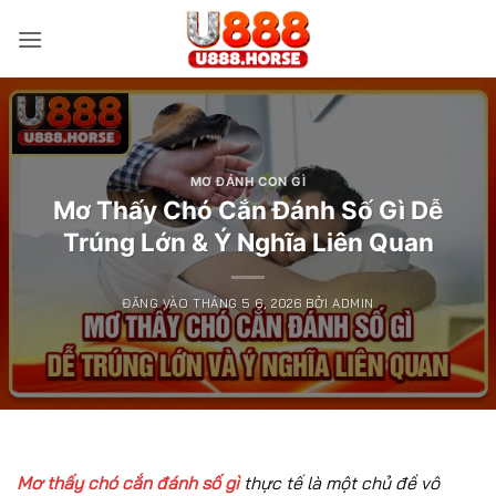
Bỏ
qua
nội
dung
MƠ ĐÁNH CON GÌ
Mơ Thấy Chó Cắn Đánh Số Gì Dễ
Trúng Lớn & Ý Nghĩa Liên Quan
ĐĂNG VÀO
THÁNG 5 6, 2026
BỞI
ADMIN
Mơ thấy chó cắn đánh số gì
thực tế là một chủ đề vô