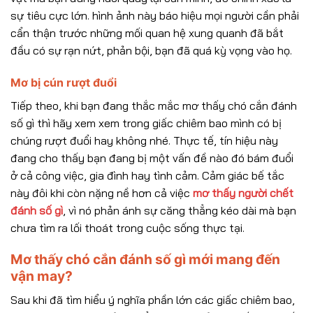
sự tiêu cực lớn. hình ảnh này báo hiệu mọi người cần phải
cẩn thận trước những mối quan hệ xung quanh đã bắt
đầu có sự rạn nứt, phản bội, bạn đã quá kỳ vọng vào họ.
Mơ bị cún rượt đuổi
Tiếp theo, khi bạn đang thắc mắc mơ thấy chó cắn đánh
số gì thì hãy xem xem trong giấc chiêm bao mình có bị
chúng rượt đuổi hay không nhé. Thực tế, tín hiệu này
đang cho thấy bạn đang bị một vấn đề nào đó bám đuổi
ở cả công việc, gia đình hay tình cảm. Cảm giác bế tắc
này đôi khi còn nặng nề hơn cả việc
mơ thấy người chết
đánh số gì
, vì nó phản ánh sự căng thẳng kéo dài mà bạn
chưa tìm ra lối thoát trong cuộc sống thực tại.
Mơ thấy chó cắn đánh số gì mới mang đến
vận may?
Sau khi đã tìm hiểu ý nghĩa phần lớn các giấc chiêm bao,