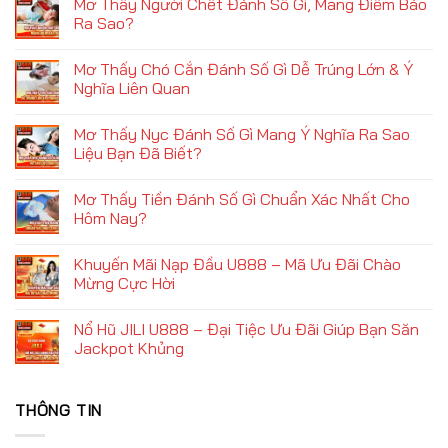
Mơ Thấy Người Chết Đánh Số Gì, Mang Điềm Báo
Ma
bình
Đánh
luận
Ra Sao?
Con
ở
Gì
Mơ
Không
Đảm
Thấy
có
Mơ Thấy Chó Cắn Đánh Số Gì Dễ Trúng Lớn & Ý
Bảo
Rắn
bình
Trúng
Đánh
luận
Nghĩa Liên Quan
Thưởng
Con
ở
Cực
Gì
Mơ
Không
Lớn?
Mới
Thấy
có
Mơ Thấy Nyc Đánh Số Gì Mang Ý Nghĩa Ra Sao
Mau
Người
bình
Làm
Chết
luận
Liệu Bạn Đã Biết?
Giàu
Đánh
ở
Từ
Số
Mơ
Không
Xổ
Gì,
Thấy
có
Mơ Thấy Tiền Đánh Số Gì Chuẩn Xác Nhất Cho
Số?
Mang
Chó
bình
Điềm
Cắn
luận
Hôm Nay?
Báo
Đánh
ở
Ra
Số
Mơ
Không
Sao?
Gì
Thấy
có
Khuyến Mãi Nạp Đầu U888 – Mã Ưu Đãi Chào
Dễ
Nyc
bình
Trúng
Đánh
luận
Mừng Cực Hời
Lớn
Số
ở
&
Gì
Mơ
Không
Ý
Mang
Thấy
có
Nổ Hũ JILI U888 – Đại Tiệc Ưu Đãi Giúp Bạn Săn
Nghĩa
Ý
Tiền
bình
Liên
Nghĩa
Đánh
luận
Jackpot Khủng
Quan
Ra
Số
ở
Sao
Gì
Khuyến
Không
Liệu
Chuẩn
Mãi
có
Bạn
Xác
Nạp
bình
THÔNG TIN
Đã
Nhất
Đầu
luận
Biết?
Cho
U888
ở
Hôm
–
Nổ
Nay?
Mã
Hũ