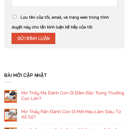
Lưu tên của tôi, email, và trang web trong trình
duyệt này cho lần bình luận kế tiếp của tôi.
BÀI MỚI CẬP NHẬT
Mơ Thấy Ma Đánh Con Gì Đảm Bảo Trúng Thưởng
Cực Lớn?
Không
có
Mơ Thấy Rắn Đánh Con Gì Mới Mau Làm Giàu Từ
bình
luận
Xổ Số?
ở
Mơ
Không
Thấy
có