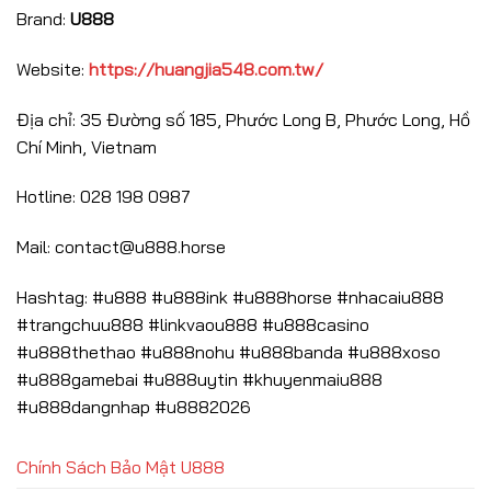
Ưu
JILI
Brand:
U888
Đãi
U888
Chào
–
Mừng
Đại
Website:
https://huangjia548.com.tw/
Cực
Tiệc
Hời
Ưu
Đãi
Giúp
Địa chỉ: 35 Đường số 185, Phước Long B, Phước Long, Hồ
Bạn
Săn
Chí Minh, Vietnam
Jackpot
Khủng
Hotline: 028 198 0987
Mail:
contact@u888.horse
Hashtag: #u888 #u888ink #u888horse #nhacaiu888
#trangchuu888 #linkvaou888 #u888casino
#u888thethao #u888nohu #u888banda #u888xoso
#u888gamebai #u888uytin #khuyenmaiu888
#u888dangnhap #u8882026
Chính Sách Bảo Mật U888