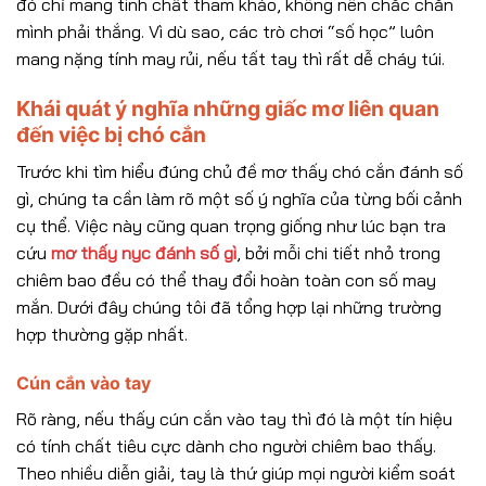
đó chỉ mang tính chất tham khảo, không nên chắc chắn
mình phải thắng. Vì dù sao, các trò chơi “số học” luôn
mang nặng tính may rủi, nếu tất tay thì rất dễ cháy túi.
Khái quát ý nghĩa những giấc mơ liên quan
đến việc bị chó cắn
Trước khi tìm hiểu đúng chủ đề mơ thấy chó cắn đánh số
gì, chúng ta cần làm rõ một số ý nghĩa của từng bối cảnh
cụ thể. Việc này cũng quan trọng giống như lúc bạn tra
cứu
mơ thấy nyc đánh số gì
, bởi mỗi chi tiết nhỏ trong
chiêm bao đều có thể thay đổi hoàn toàn con số may
mắn. Dưới đây chúng tôi đã tổng hợp lại những trường
hợp thường gặp nhất.
Cún cắn vào tay
Rõ ràng, nếu thấy cún cắn vào tay thì đó là một tín hiệu
có tính chất tiêu cực dành cho người chiêm bao thấy.
Theo nhiều diễn giải, tay là thứ giúp mọi người kiểm soát