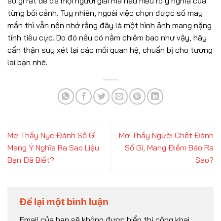
số gì rất dễ để mọi người giải mã nếu hiểu rõ ý nghĩa của
từng bối cảnh. Tuy nhiên, ngoài việc chọn được số may
mắn thì vẫn nên nhớ rằng đây là một hình ảnh mang nặng
tính tiêu cực. Do đó nếu có nằm chiêm bao như vậy, hãy
cẩn thận suy xét lại các mối quan hệ, chuẩn bị cho tương
lai bạn nhé.
Mơ Thấy Nyc Đánh Số Gì
Mơ Thấy Người Chết Đánh
Mang Ý Nghĩa Ra Sao Liệu
Số Gì, Mang Điềm Báo Ra
Bạn Đã Biết?
Sao?
Để lại một bình luận
Email của bạn sẽ không được hiển thị công khai.