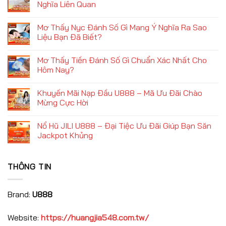
Trúng
Đánh
luận
Nghĩa Liên Quan
Thưởng
Con
ở
Cực
Gì
Mơ
Không
Lớn?
Mới
Thấy
có
Mơ Thấy Nyc Đánh Số Gì Mang Ý Nghĩa Ra Sao
Mau
Người
bình
Làm
Chết
luận
Liệu Bạn Đã Biết?
Giàu
Đánh
ở
Từ
Số
Mơ
Không
Xổ
Gì,
Thấy
có
Mơ Thấy Tiền Đánh Số Gì Chuẩn Xác Nhất Cho
Số?
Mang
Chó
bình
Điềm
Cắn
luận
Hôm Nay?
Báo
Đánh
ở
Ra
Số
Mơ
Không
Sao?
Gì
Thấy
có
Khuyến Mãi Nạp Đầu U888 – Mã Ưu Đãi Chào
Dễ
Nyc
bình
Trúng
Đánh
luận
Mừng Cực Hời
Lớn
Số
ở
&
Gì
Mơ
Không
Ý
Mang
Thấy
có
Nổ Hũ JILI U888 – Đại Tiệc Ưu Đãi Giúp Bạn Săn
Nghĩa
Ý
Tiền
bình
Liên
Nghĩa
Đánh
luận
Jackpot Khủng
Quan
Ra
Số
ở
Sao
Gì
Khuyến
Không
Liệu
Chuẩn
Mãi
có
Bạn
Xác
Nạp
bình
THÔNG TIN
Đã
Nhất
Đầu
luận
Biết?
Cho
U888
ở
Hôm
–
Nổ
Nay?
Mã
Hũ
Ưu
JILI
Brand:
U888
Đãi
U888
Chào
–
Mừng
Đại
Website:
https://huangjia548.com.tw/
Cực
Tiệc
Hời
Ưu