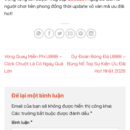
người chơi tiên phong đồng thời update vô vàn mã ưu đãi
hot!
Vòng Quay Miễn Phí U888 –
Dự Đoán Bóng Đá U888 –
Click Chuột Là Có Ngay Quà
Bùng Nổ Top Sự Kiện Ưu Đãi
Lớn
Hot Nhất 2026
Để lại một bình luận
Email của bạn sẽ không được hiển thị công khai.
Các trường bắt buộc được đánh dấu
*
Bình luận
*