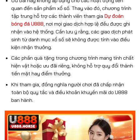
Ưu đãi này không áp dụng cho các hoạt động liên
quan đến sản phẩm xổ số. Thay vào đó, chương trình
tập trung hỗ trợ các thành viên tham gia
Dự đoán
bóng đá U888
, nơi mọi giao dịch hợp lệ đều được ghi
nhận vào hệ thống. Cần lưu ý rằng, các giao dịch phát
sinh từ danh mục xổ số sẽ không được tính vào điều
kiện nhận thưởng.
Các phần quà tặng trong chương trình mang tính chất
hiện vật hoặc ưu đãi riêng, không hỗ trợ quy đổi thành
tiền mặt hay điểm thưởng.
Khi tham gia, đồng nghĩa người chơi đã chấp nhận
toàn bộ quy tắc và điều khoản khuyến mãi do U888
ban hành.