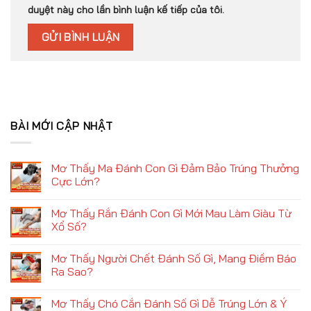
duyệt này cho lần bình luận kế tiếp của tôi.
BÀI MỚI CẬP NHẬT
Mơ Thấy Ma Đánh Con Gì Đảm Bảo Trúng Thưởng
Cực Lớn?
Không
có
Mơ Thấy Rắn Đánh Con Gì Mới Mau Làm Giàu Từ
bình
luận
Xổ Số?
ở
Mơ
Không
Thấy
có
Mơ Thấy Người Chết Đánh Số Gì, Mang Điềm Báo
Ma
bình
Đánh
luận
Ra Sao?
Con
ở
Gì
Mơ
Không
Đảm
Thấy
có
Mơ Thấy Chó Cắn Đánh Số Gì Dễ Trúng Lớn & Ý
Bảo
Rắn
bình