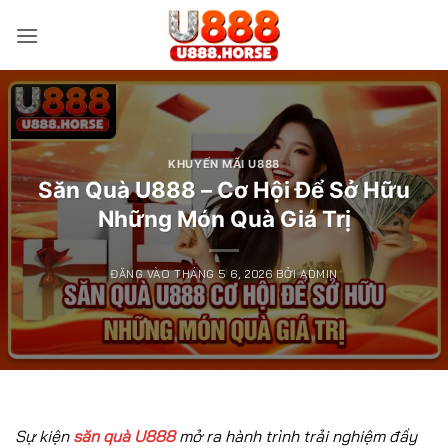
Bỏ
qua
nội
dung
KHUYẾN MÃI U888
Săn Quà U888 – Cơ Hội Để Sở Hữu
Những Món Quà Giá Trị
ĐĂNG VÀO
THÁNG 5 6, 2026
BỞI
ADMIN
Sự kiện
săn quà U888
mở ra hành trình trải nghiệm đầy